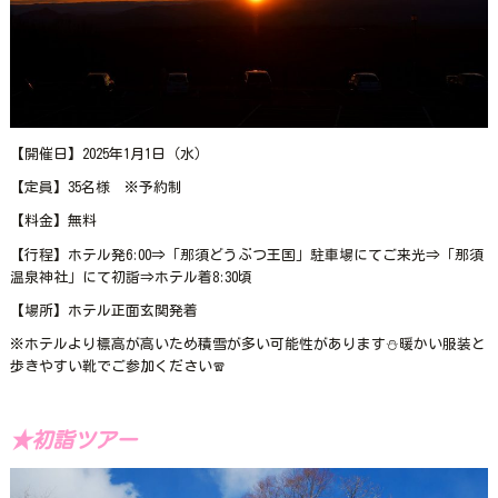
【開催日】2025年1月1日（水）
【定員】35名様 ※予約制
【料金】無料
【行程】ホテル発6:00⇒「那須どうぶつ王国」駐車場にてご来光⇒「那須
温泉神社」にて初詣⇒ホテル着8:30頃
【場所】ホテル正面玄関発着
※ホテルより標高が高いため積雪が多い可能性があります⛄暖かい服装と
歩きやすい靴でご参加ください🧣
★初詣ツアー