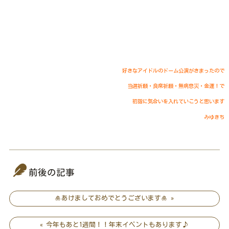
好きなアイドルのドーム公演がきまったので
当選祈願・良席祈願・無病息災・金運！で
初詣に気合いを入れていこうと思います
みゆきち
前後の記事
🎍あけましておめでとうございます🎍 »
« 今年もあと1週間！！年末イベントもあります♪