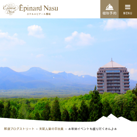
宿泊予約
MENU
›
›
那須ブログストリート
支配人室の平社員
🎍年始イベントも盛りだくさん♪🎍