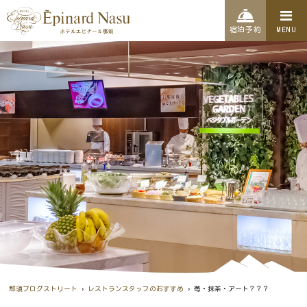
宿泊予約
MENU
›
›
那須ブログストリート
レストランスタッフのおすすめ
苺・抹茶・アート？？？