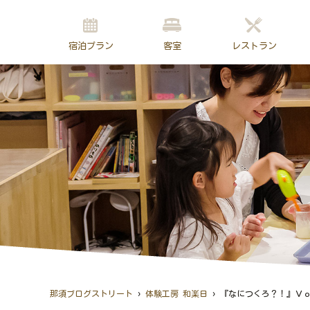
宿泊プラン
客室
レストラン
›
›
那須ブログストリート
体験工房 和楽日
『なにつくろ？！』Ｖｏｌ