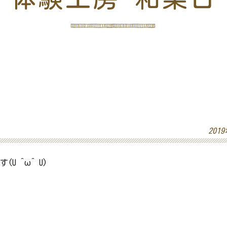
201
U ^ω^ U)