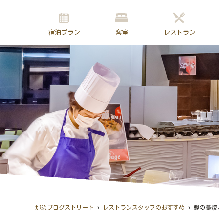
宿泊プラン
客室
レストラン
›
›
那須ブログストリート
レストランスタッフのおすすめ
鰹の藁焼