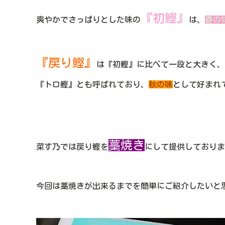
『初鰹』
爽やかでさっぱりとした味の
は、
春の
『戻り鰹』
は『初鰹』に比べて一段と大きく、
『トロ鰹』とも呼ばれており、
秋の味
として好まれ
藁焼き
菜す乃では戻り鰹を
にして提供しておりま
今回は藁焼きが出来るまでを簡単にご紹介したいと