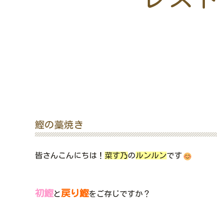
鰹の藁焼き
皆さんこんにちは！
菜す乃
の
ルンルン
です
初鰹
戻り鰹
と
をご存じですか？