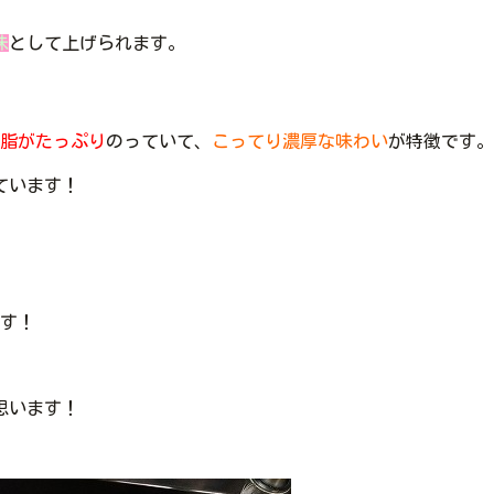
味
として上げられます。
脂がたっぷり
のっていて、
こってり濃厚な味わい
が特徴です。
ています！
す！
思います！