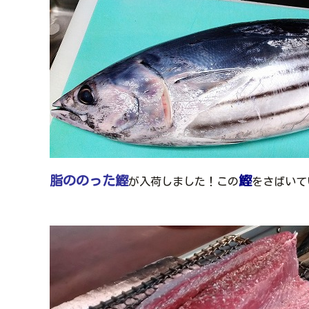
脂ののった鰹
鰹
が入荷しました！この
をさばいて