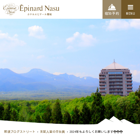
宿泊予約
MENU
›
›
那須ブログストリート
支配人室の平社員
2024年もよろしくお願いします🐉🐉🐉