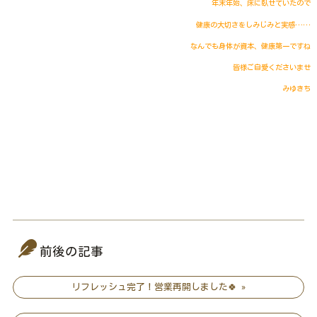
年末年始、床に臥せていたので
健康の大切さをしみじみと実感……
なんでも身体が資本、健康第一ですね
皆様ご自愛くださいませ
みゆきち
前後の記事
リフレッシュ完了！営業再開しました🍀 »