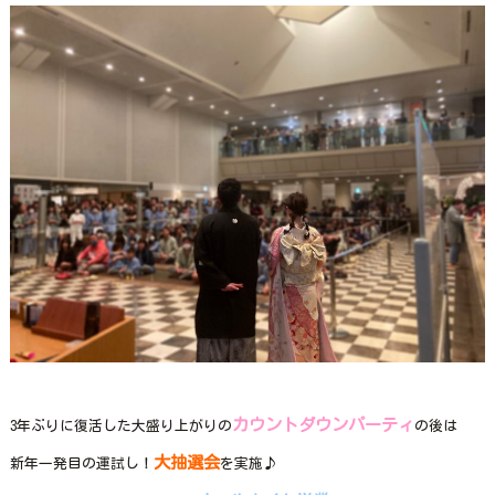
カウントダウンパーティ
3年ぶりに復活した大盛り上がりの
の後は
大抽選会
新年一発目の運試し！
を実施♪