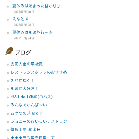
夏休みは始まったばかり♪
2026年7月30日
えなと🦐
2026年7月26日
夏休みは那須旅行～🌞
2026年7月24日
ブログ
支配人室の平社員
レストランスタッフのおすすめ
えながゆく！
那須が大好き！
NASU de LOHAS(ロハス)
みんなでかんぱ～い
おやつの時間です
ジョニーのおいしいレストラン
体験工房 和楽日
★★★三ツ星を目指して