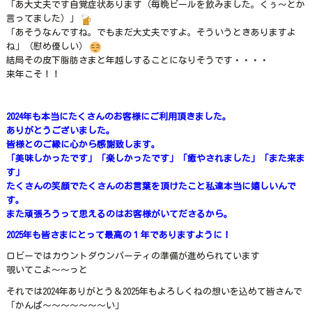
「あ大丈夫です自覚症状あります（毎晩ビールを飲みました。くぅ～とか
言ってました）」
「あそうなんですね。でもまだ大丈夫ですよ。そういうときありますよ
ね」（慰め優しい）
結局その皮下脂肪さまと年越しすることになりそうです・・・・
来年こそ！！
2024年も本当にたくさんのお客様にご利用頂きました。
ありがとうございました。
皆様とのご縁に心から感謝致します。
「美味しかったです」「楽しかったです」「癒やされました」「また来ま
す」
たくさんの笑顔でたくさんのお言葉を頂けたこと私達本当に嬉しいんで
す。
また頑張ろうって思えるのはお客様がいてださるから。
2025年も皆さまにとって最高の１年でありますように！
ロビーではカウントダウンパーティの準備が進められています
覗いてこよ～～っと
それでは2024年ありがとう＆2025年もよろしくねの想いを込めて皆さんで
「かんぱ～～～～～～～い」