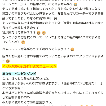
シールとか（テストの結果とか）出てきませんか？
そして兄妹で協力して掃除してねとかいうと協力というより遊びになり
お互いの卒業アルバムとか見ちゃって、昨日なんてリコーダーでプチ演奏
会してましたわ。ちなみに高3＆中3 笑
そして毎年なんですが大掃除に出たゴミ袋（大量）は結局年明けまで捨て
られずに年越しするのって
我が家だけですか？？？
もっというと窓を拭くのって「いっか」てなるの私の悪いクセですよね
（知らんわ）
きゃ～～～～今年がもうすぐ終わってしまうぅぅ
皆さんも年越しそばの準備でお忙しいと思いますのでサクッといきますよ
～
＜KANACOの2024年３大ニュース＞
第３位 バンビとゾンビ
これ、ほんとにみんなに笑われた。
言い間違いが多いKANACOではありますが、「通勤中にゾンビを見た！！」
という大誤報！
本当はバンビちゃんがね道路を横切ったんですよ。それにすごくびっくり
して出勤するや否や
みんなに教えたくて出た言葉がコレ。