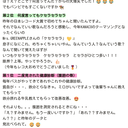
は？え？どこで？何言ってんだ？からの大爆笑でした！
でもバンビでもすごくないですか
第２位 何度言ってもケセラセラセラ
昨年の日本レコード大賞で初めてちゃんと聞いたんですよ。
それでなんていい歌なんだろうと感動し、今年KANACOのテーマソングとな
ったくらいの
Mrs.GREENAPPLEさんの「ケセラセラ」
♫
息子になにこれ、めちゃくちゃいいやん。なんていう人？なんていう歌？
なんて聞いて覚えたはずが
いつもケセラセラセラ ケセラセラセラ とセラがひとつ多い！！！
限界？上等。やってやろうか。
（今年もレコ大おめでとうございました
）
第１位 二度見された健康診断（腹囲の巻）
毎年バスがやってきてあれやこれやの健康診断。
貧血が・・・、鉄分とらなきゃ。ミロがいいですよって後輩ちゃんに教え
てもらって
鉄分摂れる牛乳教えてもらって改善改善。
それよりも。。。腹囲を測定されるときにね・・・
「え？すみません。もう一度いいですか？」「あれ？？すみません。
ん？？」と昨年のデータと
見比べられて。