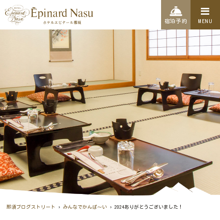
宿泊予約
MENU
›
›
那須ブログストリート
みんなでかんぱ～い
2024ありがとうございました！