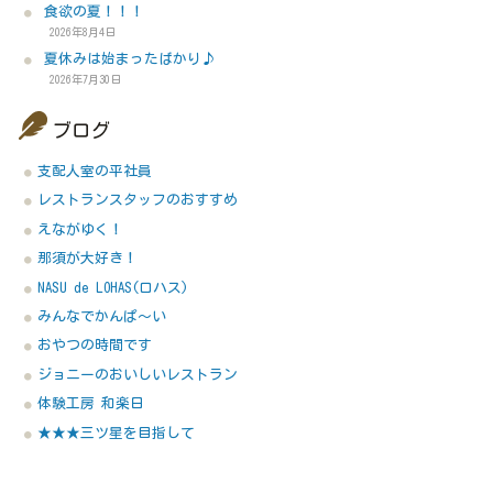
食欲の夏！！！
2026年8月4日
夏休みは始まったばかり♪
2026年7月30日
ブログ
支配人室の平社員
レストランスタッフのおすすめ
えながゆく！
那須が大好き！
NASU de LOHAS(ロハス)
みんなでかんぱ～い
おやつの時間です
ジョニーのおいしいレストラン
体験工房 和楽日
★★★三ツ星を目指して