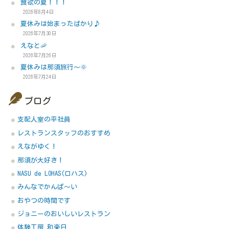
食欲の夏！！！
2026年8月4日
夏休みは始まったばかり♪
2026年7月30日
えなと🦐
2026年7月26日
夏休みは那須旅行～🌞
2026年7月24日
ブログ
支配人室の平社員
レストランスタッフのおすすめ
えながゆく！
那須が大好き！
NASU de LOHAS(ロハス)
みんなでかんぱ～い
おやつの時間です
ジョニーのおいしいレストラン
体験工房 和楽日