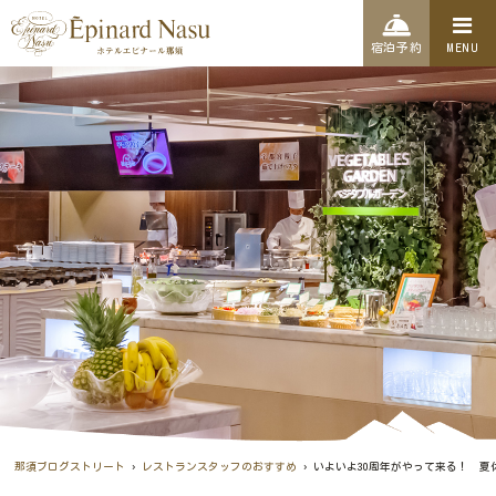
宿泊予約
MENU
›
›
那須ブログストリート
レストランスタッフのおすすめ
いよいよ30周年がやって来る！ 夏