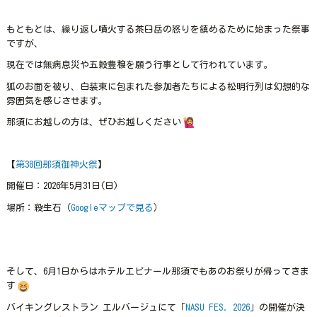
もともとは、繰り返し噴火する茶臼岳の怒りを鎮めるために始まった祭事
ですが、
現在では無病息災や五穀豊穣を願う行事として行われています。
狐のお面を被り、白装束に包まれた参加者たちによる松明行列は幻想的な
雰囲気を感じさせます。
那須にお越しの方は、ぜひお越しください
【
第38回那須御神火祭
】
開催日：2026年5月31日(日)
場所：殺生石（
Googleマップで見る
）
そして、6月1日からはホテルエピナール那須でもあのお祭りが帰ってきま
す
バイキングレストラン エルバージュにて「
NASU FES. 2026
」の開催が決