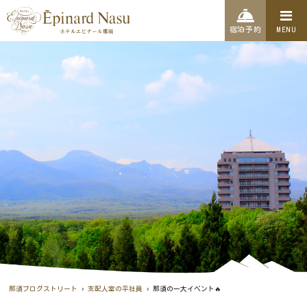
宿泊予約
MENU
›
›
那須ブログストリート
支配人室の平社員
那須の一大イベント🔥