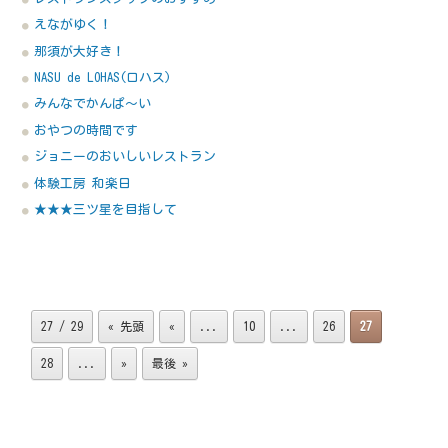
えながゆく！
那須が大好き！
NASU de LOHAS(ロハス)
みんなでかんぱ～い
おやつの時間です
ジョニーのおいしいレストラン
体験工房 和楽日
★★★三ツ星を目指して
27 / 29
« 先頭
«
...
10
...
26
27
28
...
»
最後 »