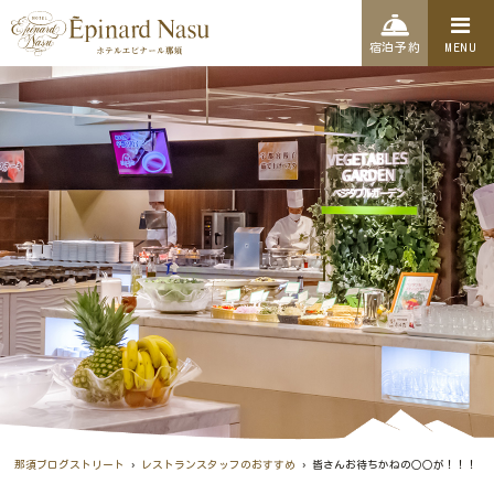
宿泊予約
MENU
›
›
那須ブログストリート
レストランスタッフのおすすめ
皆さんお待ちかねの○○が！！！