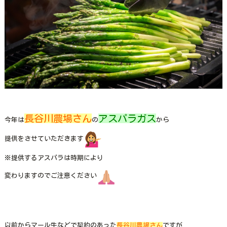
長谷川農場さん
アスパラガス
今年は
の
から
提供をさせていただきます
※提供するアスパラは時期により
変わりますのでご注意ください
以前からマール牛などで契約のあった
長谷川農場さん
ですが