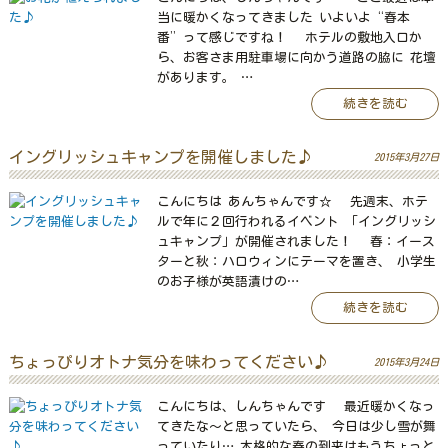
当に暖かくなってきました いよいよ“春本
番”って感じですね！ ホテルの敷地入口か
ら、お客さま用駐車場に向かう道路の脇に 花壇
があります。 …
続きを読む
イングリッシュキャンプを開催しました♪
2015年3月27日
こんにちは あんちゃんです☆ 先週末、ホテ
ルで年に２回行われるイベント 「イングリッシ
ュキャンプ」が開催されました！ 春：イース
ターと秋：ハロウィンにテーマを置き、 小学生
のお子様が英語漬けの…
続きを読む
ちょっぴりオトナ気分を味わってください♪
2015年3月24日
こんにちは、しんちゃんです 最近暖かくなっ
てきたな～と思っていたら、 今日は少し雪が舞
っていたり… 本格的な春の到来はもうちょっと