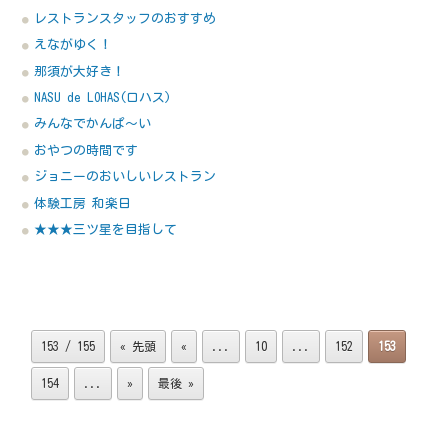
レストランスタッフのおすすめ
えながゆく！
那須が大好き！
NASU de LOHAS(ロハス)
みんなでかんぱ～い
おやつの時間です
ジョニーのおいしいレストラン
体験工房 和楽日
★★★三ツ星を目指して
153 / 155
« 先頭
«
...
10
...
152
153
154
...
»
最後 »