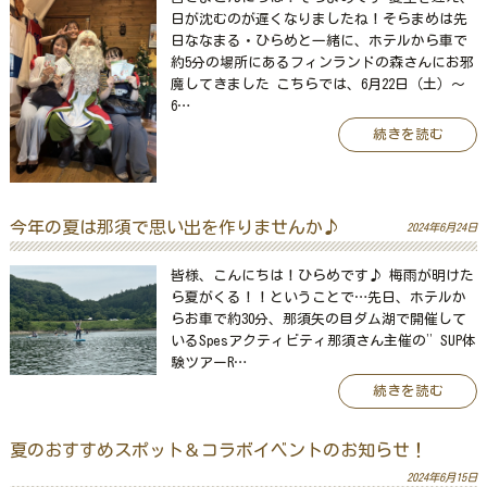
日が沈むのが遅くなりましたね！そらまめは先
日ななまる・ひらめと一緒に、ホテルから車で
約5分の場所にあるフィンランドの森さんにお邪
魔してきました こちらでは、6月22日（土）～
6…
続きを読む
今年の夏は那須で思い出を作りませんか♪
2024年6月24日
皆様、こんにちは！ひらめです♪ 梅雨が明けた
ら夏がくる！！ということで…先日、ホテルか
らお車で約30分、那須矢の目ダム湖で開催して
いるSpesアクティビティ那須さん主催の”SUP体
験ツアーR…
続きを読む
夏のおすすめスポット＆コラボイベントのお知らせ！
2024年6月15日