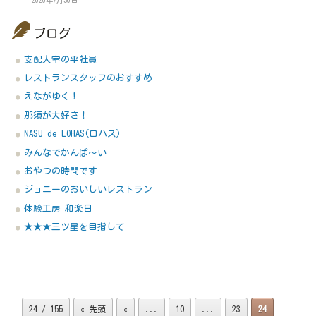
2026年7月30日
ブログ
支配人室の平社員
レストランスタッフのおすすめ
えながゆく！
那須が大好き！
NASU de LOHAS(ロハス)
みんなでかんぱ～い
おやつの時間です
ジョニーのおいしいレストラン
体験工房 和楽日
★★★三ツ星を目指して
24 / 155
« 先頭
«
...
10
...
23
24